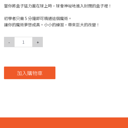
當你將盒子猛力蓋在球上時，球會神祕地進入封閉的盒子裡！
初學者只需 5 分鐘即可精通這個魔術。
讓你的魔術夢想成真。小小的練習，帶來巨大的改變！
-
+
加入購物車