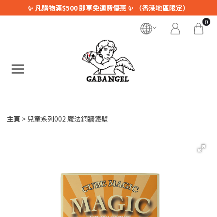
✨ 凡購物滿$500 即享免運費優惠 ✨ （香港地區限定）
0
主頁
兒童系列002 魔法銅牆鐵壁