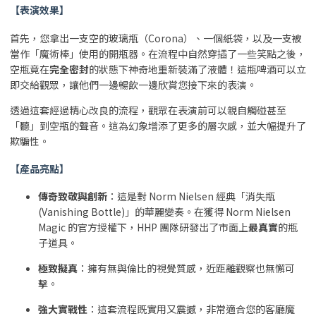
【表演效果】
首先，您拿出一支空的玻璃瓶（Corona）、一個紙袋，以及一支被
當作「魔術棒」使用的開瓶器。在流程中自然穿插了一些笑點之後，
空瓶竟在
完全密封
的狀態下神奇地重新裝滿了液體！這瓶啤酒可以立
即交給觀眾，讓他們一邊暢飲一邊欣賞您接下來的表演。
透過這套經過精心改良的流程，觀眾在表演前可以親自觸碰甚至
「聽」到空瓶的聲音。這為幻象增添了更多的層次感，並大幅提升了
欺騙性。
【產品亮點】
傳奇致敬與創新
：這是對 Norm Nielsen 經典「消失瓶
(Vanishing Bottle)」的華麗變奏。在獲得 Norm Nielsen
Magic 的官方授權下，HHP 團隊研發出了市面上
最真實
的瓶
子道具。
極致擬真
：擁有無與倫比的視覺質感，近距離觀察也無懈可
擊。
強大實戰性
：這套流程既實用又震撼，非常適合您的客廳魔