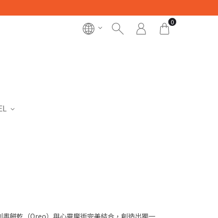
0
EL
將經典的奧利奧餅乾（Oreo）與心靈魔術完美結合，創造出獨一