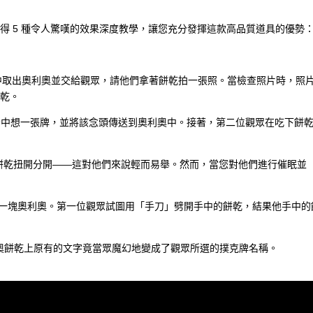
得 5 種令人驚嘆的效果深度教學，讓您充分發揮這款高品質道具的優勢
中取出奧利奧並交給觀眾，請他們拿著餅乾拍一張照。當檢查照片時，照
乾。
腦中想一張牌，並將該念頭傳送到奧利奧中。接著，第二位觀眾在吃下餅
餅乾扭開分開——這對他們來說輕而易舉。然而，當您對他們進行催眠並
一塊奧利奧。第一位觀眾試圖用「手刀」劈開手中的餅乾，結果他手中的
奧餅乾上原有的文字竟當眾魔幻地變成了觀眾所選的撲克牌名稱。