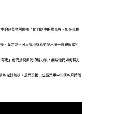
：
片中的餅乾竟然顯現了他們選中的撲克牌。但在現實
乾後，竟然能不可思議地感應並說出第一位觀眾當初
「奪走」他們拆開餅乾的能力後，無論他們如何努力
餅乾完好無損，反而是第二位觀眾手中的餅乾奇蹟般