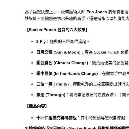
為了讓您快速上手，硬幣魔術大師
Eric Jones
將傾囊相授，
妙設計。無論您是初出茅廬的新手，還是造詣深厚的魔術大師，Er
【Sucker Punch 包含的六大效果】
3 Fly
：經典的三幣易位流程。
日月交輝 (Sun & Moon)
：專為 Sucker Punc
圓弧變色 (Circular Change)
：簡約而優美的顏色變
掌中易位 (In the Hands Change)
：在觀眾手中發
三位一體 (Trinity)
：極致乾淨的三枚籌碼變出與消
穿透 (Through)
：籌碼穿透玻璃的震撼表演，耳聞
【產品內容】
十四件組撲克籌碼套組
：其中的奧秘等您親自發掘！
無論您的技巧水平如何，Sucker Punch 絕對能讓您的