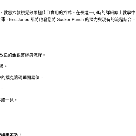
教您六款視覺效果極佳且實用的招式。在長達一小時的詳細線上教學中，Eric 
ic Jones 都將啟發您將 Sucker Punch 的潛力與現有的流程
h 套組改良的金銀幣經典流程。
換。
生的撲克籌碼瞬間易位。
失。
不如一見。
觀眾措手不及！