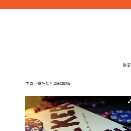
最
主頁
垂死掙扎籌碼魔術