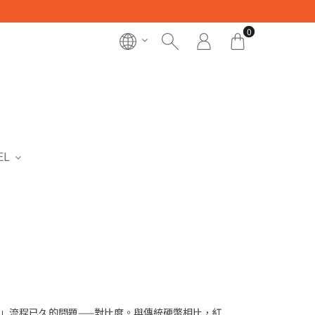
0
EL
Silver）」流程已久的問題——對比度。與傳統硬幣相比，紅