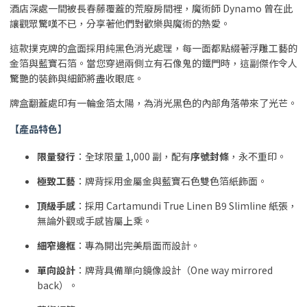
酒店深處一間被長春藤覆蓋的荒廢房間裡，魔術師 Dynamo 曾在此
讓觀眾驚嘆不已，分享著他們對歡樂與魔術的熱愛。
這款撲克牌的盒面採用純黑色消光處理，每一面都點綴著浮雕工藝的
金箔與藍寶石箔。當您穿過兩側立有石像鬼的鐵門時，這副傑作令人
驚艷的裝飾與細節將盡收眼底。
牌盒翻蓋處印有一輪金箔太陽，為消光黑色的內部角落帶來了光芒。
【產品特色】
限量發行
：全球限量 1,000 副，配有
序號封條
，永不重印。
極致工藝
：牌背採用金屬金與藍寶石色雙色箔紙飾面。
頂級手感
：採用 Cartamundi True Linen B9 Slimline 紙張，
無論外觀或手感皆屬上乘。
細窄邊框
：專為開出完美扇面而設計。
單向設計
：牌背具備單向鏡像設計（One way mirrored
back）。