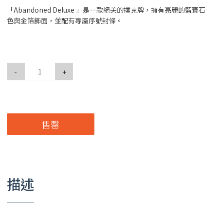
「Abandoned Deluxe 」是一款絕美的撲克牌，擁有亮麗的藍寶石
色與金箔飾面，並配有專屬序號封條。
-
+
售罄
描述