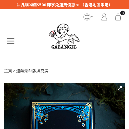
✨ 凡購物滿$500 即享免運費優惠 ✨ （香港地區限定）
0
主頁
遺棄豪華版撲克牌