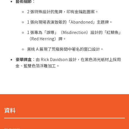
藝術細節
：
2 張特殊設計的鬼牌，印有金鑰匙圖案。
1 張向現場表演致敬的「Abandoned」主題牌。
1 張專為「誤導」（Misdirection）設計的「紅鯡魚」
（Red Herring）牌。
黑桃 A 展現了荒廢房間中著名的窗口設計。
豪華牌盒
：由 Rick Davidson 設計，在黑色消光紙材上採用
金、藍雙色箔浮雕加工。
資料