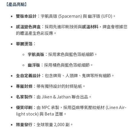
【產品亮點】
雙版本設計
：宇航員版 (Spaceman) 與 幽浮版 (UFO)。
感溫變色牌盒
：採用先進印刷技術與
感溫材料
，牌盒會根據您
的體溫產生色彩反應。
華麗燙箔
：
宇航員版
：採用紫色與藍色箔紙細節。
幽浮版
：採用橘色與藍色箔紙細節。
全自定義設計
：包含牌背、人頭牌、鬼牌等所有細節。
專屬封條
：帶有獨特設計的封條貼紙。
名家製作
：由 Jiken & Jathan 聯合出品。
優質印刷
：由 MPC 承製，採用亞麻導氣壓紋紙材 (Linen Air-
light stock) 與 Beta 塗層。
限量發行
：全球限量 2,000 副。