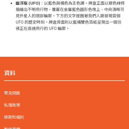
幽浮版 (UFO)
：以藍色與橘色為主色調。牌盒正面以銀色線條
描繪出不明飛行物，覆蓋在金屬藍色圓形色塊上，中央清晰可
見外星人的頭部輪廓。下方的文字提醒著我們人類發現首個
UFO 的歷史時刻。牌盒背面則以藍橘雙色箔紙呈現出一個彷
彿正在高速飛行的 UFO 輪廓。
資料
常見問題
私隱政策
條款和細則