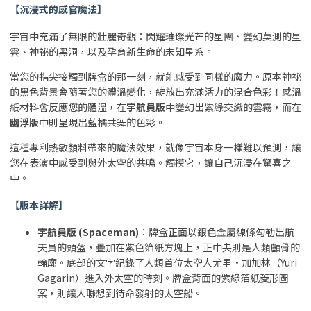
【沉浸式的感官魔法】
宇宙中充滿了無限的壯麗奇觀：閃耀璀璨光芒的星團、變幻莫測的星
雲、神祕的黑洞，以及孕育新生命的未知星系。
當您的指尖接觸到牌盒的那一刻，就能感受到同樣的魔力。原本神祕
的黑色背景會隨著您的體溫變化，綻放出充滿活力的混合色彩！感溫
紙材料會反應您的體溫，在
宇航員版
中變幻出紫綠交織的雲霧，而在
幽浮版
中則呈現出藍橘共舞的色彩。
這種專利熱敏顏料帶來的魔法效果，就像宇宙本身一樣難以預測，讓
您在表演中感受到與外太空的共鳴。觸摸它，讓自己沉浸在驚喜之
中。
【版本詳解】
宇航員版 (Spaceman)
：牌盒正面以銀色金屬線條勾勒出航
天員的頭盔，疊加在紫色箔紙方塊上，正中央則是人類顱骨的
輪廓。底部的文字紀錄了人類首位太空人尤里·加加林（Yuri
Gagarin）進入外太空的時刻。牌盒背面的紫綠箔紙菱形圖
案，則讓人聯想到待命發射的太空船。