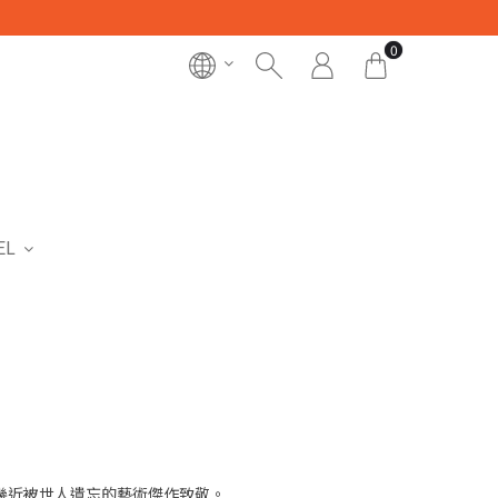
0
EL
些幾近被世人遺忘的藝術傑作致敬。