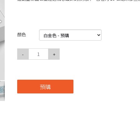
顏色
-
+
預購