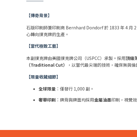
【傳奇背景】
石版印刷師兼印刷商 Bernhard Dondorf 於 1833 
心轉向撲克牌的生產。
【當代極致工藝】
本副撲克牌由美國撲克牌公司（USPCC）承製。採用
頂級薄壓
（Traditional Cut）
，以當代最尖端的技術，確保無與倫
【限量收藏細節】
全球限量
：僅發行 1,000 副。
奢華印刷
：牌背與牌面均採用
金屬油墨
印刷，視覺效