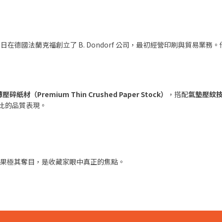
年 4 月 2 日在德國法蘭克福創立了 B. Dondorf 公司，最初經營印刷與貿
碎紙材（Premium Thin Crushed Paper Stock）
，搭配
氣墊壓紋技術（
比的品質表現。
果極其奪目，是收藏家眼中真正的焦點。