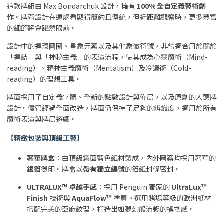
這款牌組由 Max Bondarchuk 設計，擁有
100% 全自定義藝術創
作
。牌背設計在遠處看顯得簡約且傳統，但近距離觀察時，更多豐富
的細節將會躍然眼前。
設計中的連環圓圈、星象元素以及其他象徵符號，非常適合用於關於
「連結」與「神秘主義」的表演流程，使其成為心靈魔術（Mind-
reading）、精神主義魔術（Mentalism）及冷讀術（Cold-
reading）的理想工具。
牌面採用了自定義字體、全新的點數設計與佈局，以及原創的人頭牌
設計。儘管經過全面改造，牌面仍保持了足夠的辨識度，適用於所有
魔術表演與牌局遊戲。
【精緻包裝與頂級工藝】
奢華牌盒
：由頂級霧面藍色紙材製成，內外圖案均採用奢華的
銀箔
燙印。牌盒以
帶有獨立編號
的箔紙封條密封。
ULTRALUX™ 卓越手感
：採用 Penguin 獨家的
UltraLux™
Finish
技術與
AquaFlow™
塗層。選用賭場等級的歐洲紙材
搭配完美的亞麻紋理，打造出如夢幻般流暢的操控感。