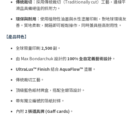
傳統裁切
：採用傳統裁切（Traditionally cut）工藝，邊緣平
滑且具備絕佳的抓附力。
環保與耐用
：使用植物性油墨與水性塗層印刷，對地球環境友
善。質地柔軟，開箱即可輕鬆操作，同時兼具極高耐用性。
【產品特色】
全球限量印刷
2,500
副。
由 Max Bondarchuk 設計的
100% 全自定義藝術設計
。
UltraLux™ Finish
結合
AquaFlow™
塗層。
傳統裁切工藝。
頂級藍色紙材牌盒，搭配全銀箔設計。
帶有獨立編號的箔紙封條。
內附
2 張道具牌 (Gaff cards)
。