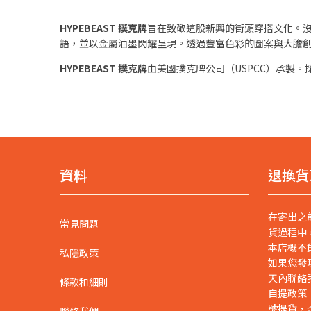
HYPEBEAST 撲克牌
旨在致敬這股新興的街頭穿搭文化。
語，並以金屬油墨閃耀呈現。透過豐富色彩的圖案與大膽創新的設
HYPEBEAST 撲克牌
由美國撲克牌公司（USPCC）承製。
資料
退換貨
在寄出之
常見問題
貨過程中
本店概不
私隱政策
如果您發
天內聯絡
條款和細則
自提政策
號提貨，
聯絡我們