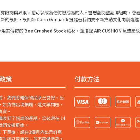
沒有限制與界限，您可以成為任何想成為的人。當您翻閱整副牌組時，會
計，設計師 Dario Genuardi 提醒著我們要不斷推動文化向前邁進
採用其傳奇的
Bee Crushed Stock
紙材，並搭配
AIR CUSHION
氣墊壓紋
政策
付款方法
前，我們將確保物品狀況良好。出
，如貨物出現損壞、遺失等問題，
負責。
現收到了錯誤的產品，您必須在 14
我們安排更換。
：下單後，請在3個月內出示訂單
否則該訂單無效，並不提供退款。