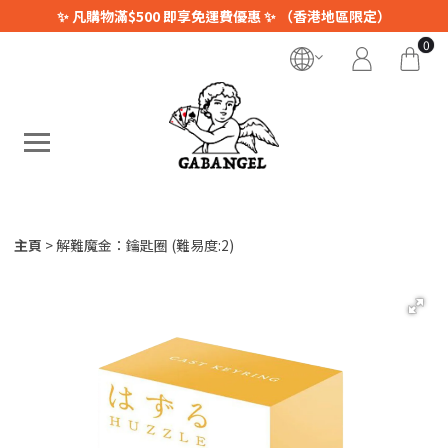
✨ 凡購物滿$500 即享免運費優惠 ✨ （香港地區限定）
0
主頁
解難魔金：鑰匙圈 (難易度:2)