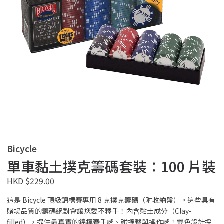
Bicycle
單車黏土撲克籌碼套裝：100 片裝
HKD $229.00
這是 Bicycle 頂級錦標賽專用 8 克撲克籌碼（附收納盤）。這些具有
賭場品質的籌碼絕對會讓您愛不釋手！內含黏土成分（Clay-
filled），提供最真實的錦標賽手感、碰撞聲與操作感！雙色設計採