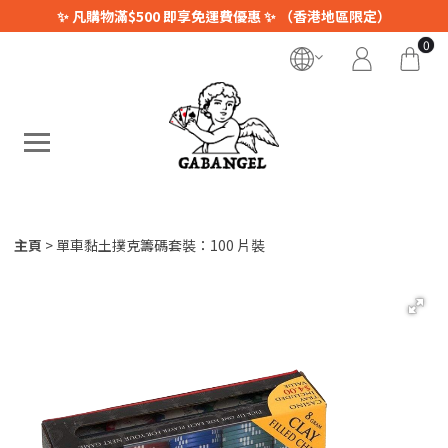
✨ 凡購物滿$500 即享免運費優惠 ✨ （香港地區限定）
0
主頁
單車黏土撲克籌碼套裝：100 片裝