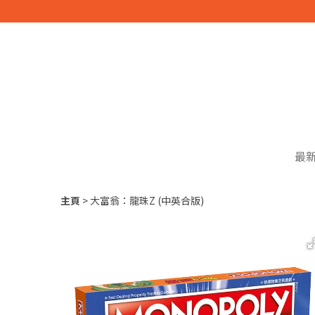
最
主頁
大富翁：龍珠Z (中英合版)