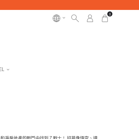
0
EL
擲骰子和爭房地產的戰鬥中找到 Z 戰士！ 招募像悟空、達