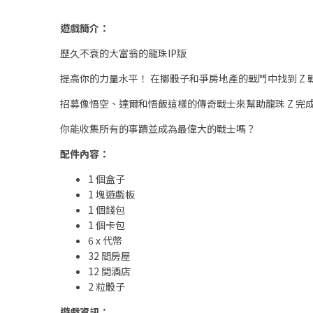
遊戲簡介：
歷久不衰的大富翁的龍珠IP版
提高你的力量水平！ 在擲骰子和爭房地產的戰鬥中找到 Z 
招募像悟空、達爾和悟飯這樣的傳奇戰士來幫助龍珠 Z 完
你能收集所有的事蹟並成為最偉大的戰士嗎？
配件內容：
1 個盒子
1 塊遊戲板
1 個錢包
1 個卡包
6 x 代幣
32 間房屋
12 間酒店
2 粒骰子
遊戲資訊：