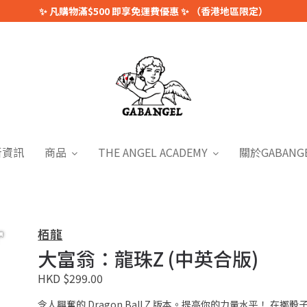
✨ 凡購物滿$500 即享免運費優惠 ✨ （香港地區限定）
新資訊
商品
THE ANGEL ACADEMY
關於GABANG
栢龍
大富翁：龍珠Z (中英合版)
HKD $299.00
令人興奮的 Dragon Ball Z 版本。提高你的力量水平！ 在