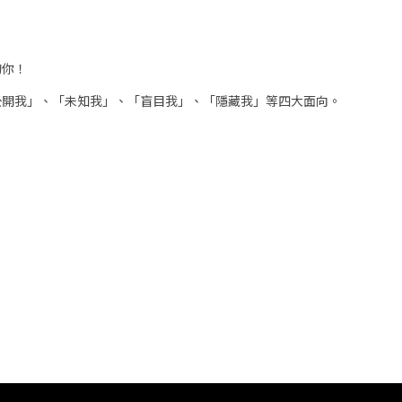
的你！
公開我」、「未知我」、「盲目我」、「隱藏我」等四大面向。