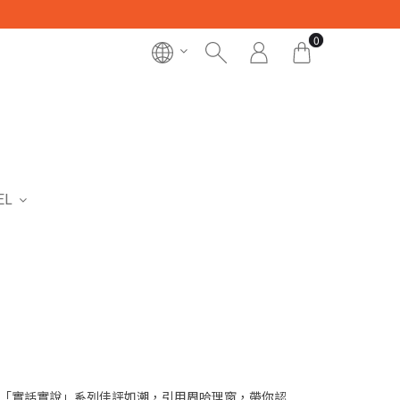
0
EL
「實話實說」系列佳評如潮，引用周哈理窗，帶你認