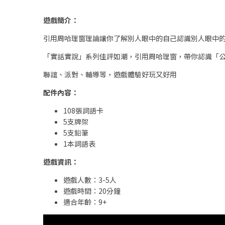
遊戲簡介：
引用周哈理窗理論讓你了解別人眼中的自己認識別人眼中
「實話實說」系列佳評如潮，引用周哈理窗，帶你認識「
聯誼、派對、輔導等，遊戲體驗好玩又好用
配件內容：
108張詞語卡
5支牌架
5支鉛筆
1本詞語表
遊戲資訊：
遊戲人數：3-5人
遊戲時間：20分鐘
適合年齡：9+