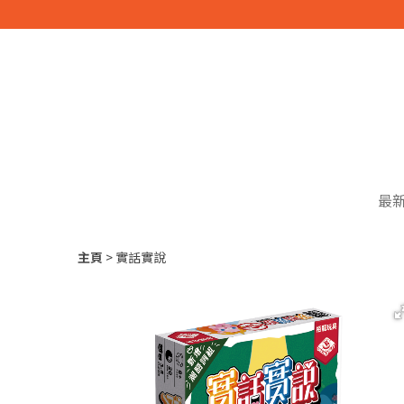
最
主頁
實話實說