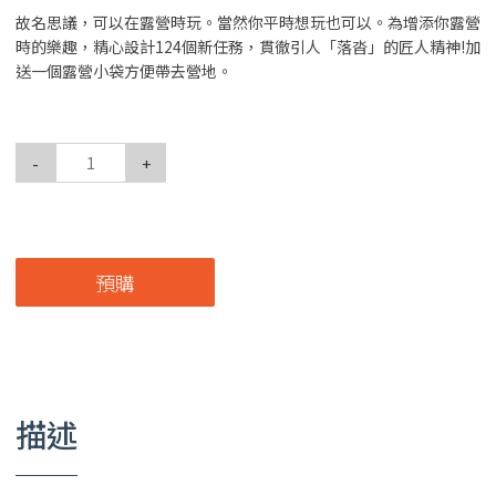
故名思議，可以在露營時玩。當然你平時想玩也可以。為增添你露營
時的樂趣，精心設計124個新任務，貫徹引人「落沓」的匠人精神!加
送一個露營小袋方便帶去營地。
-
+
預購
描述