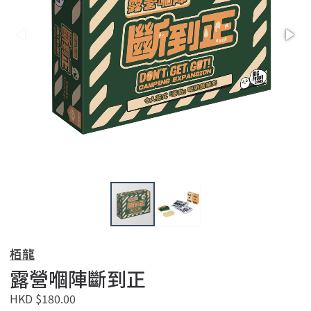
栢龍
露營嗰陣斷到正
HKD $180.00