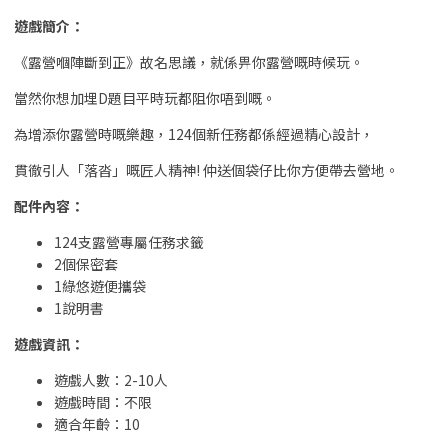
遊戲簡介：
《露營嗰陣斷到正》故名思議，就係畀你露營嘅時候玩。
當然你想加埋D題目平時玩都阻你唔到嘅。
為增添你露營時嘅樂趣，124個新任務都係經過精心設計，
貫徹引人「落沓」嘅匠人精神! 仲送個袋仔比你方便帶去營地。
配件內容：
124支露營專屬任務求籤
2個保密套
1綠悠遊便攜袋
1說明書
遊戲資訊：
遊戲人數：2-10人
遊戲時間：不限
適合年齡：10