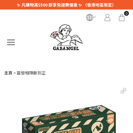
✨ 凡購物滿$500 即享免運費優惠 ✨ （香港地區限定）
0
主頁
露營嗰陣斷到正