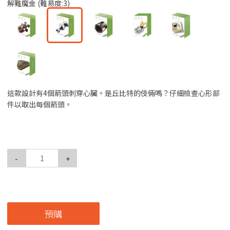
解難魔金 (難易度:3)
這款設計有4個箭頭刺穿心臟。是丘比特的伎倆嗎？仔細檢查心形部
件以取出每個箭頭。
-
+
預購