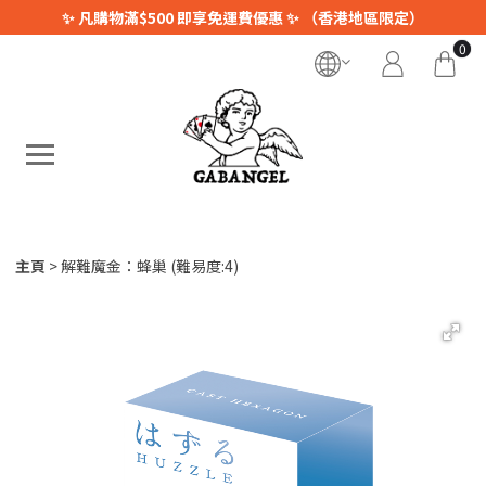
✨ 凡購物滿$500 即享免運費優惠 ✨ （香港地區限定）
0
主頁
解難魔金：蜂巢 (難易度:4)