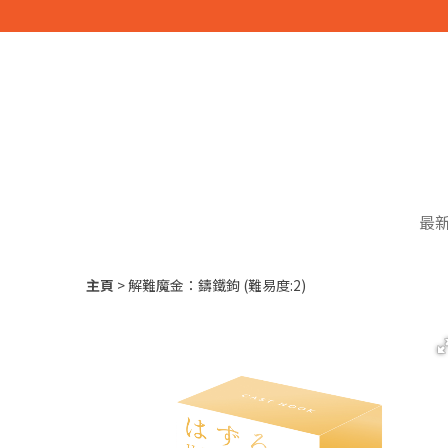
最
主頁
解難魔金：鑄鐵鉤 (難易度:2)