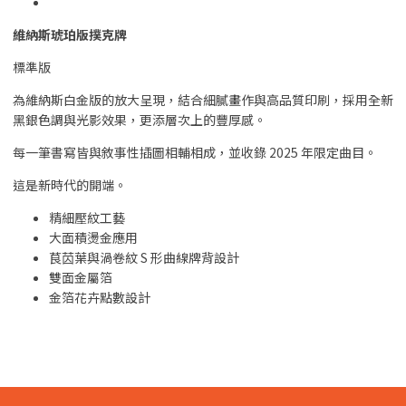
維納斯琥珀版撲克牌
標準版
為維納斯白金版的放大呈現，結合細膩畫作與高品質印刷，採用全新
黑銀色調與光影效果，更添層次上的豐厚感。
每一筆書寫皆與敘事性插圖相輔相成，並收錄 2025 年限定曲目。
這是新時代的開端。
精細壓紋工藝
大面積燙金應用
茛苬葉與渦卷紋 S 形曲線牌背設計
雙面金屬箔
金箔花卉點數設計