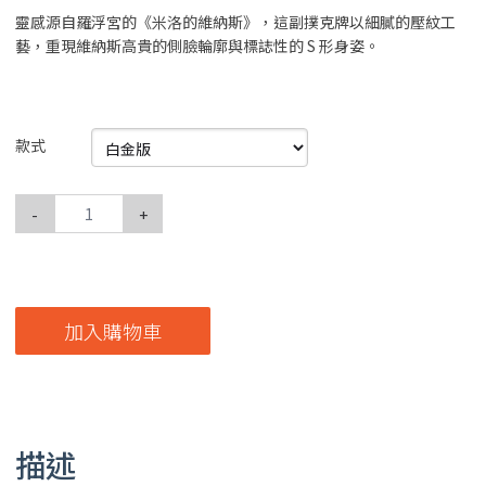
靈感源自羅浮宮的《米洛的維納斯》，這副撲克牌以細膩的壓紋工
藝，重現維納斯高貴的側臉輪廓與標誌性的 S 形身姿。
款式
-
+
加入購物車
描述