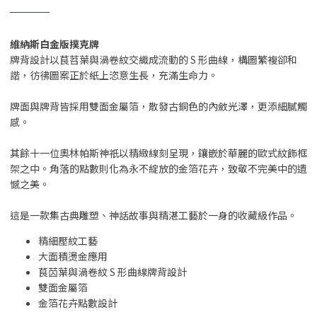
維納斯白金版撲克牌
牌背設計以茛苕葉與渦卷紋交織成流動的 S 形曲線，構圖繁複卻和
諧，彷彿圖案正於紙上恣意生長，充滿生命力。
牌面與牌背皆採用雙面金屬箔，散發古銅色的內斂光澤，更添細膩觸
感。
其餘十一位奧林帕斯神祇以精緻線刻呈現，鑲嵌於華麗的歐式紋飾框
架之中。角落的點數則化為永不綻放的金箔花卉，致敬不完美中的遺
憾之美。
這是一款集古典雕塑、神話故事與精湛工藝於一身的收藏級作品。
精細壓紋工藝
大面積燙金應用
茛苬葉與渦卷紋 S 形曲線牌背設計
雙面金屬箔
金箔花卉點數設計