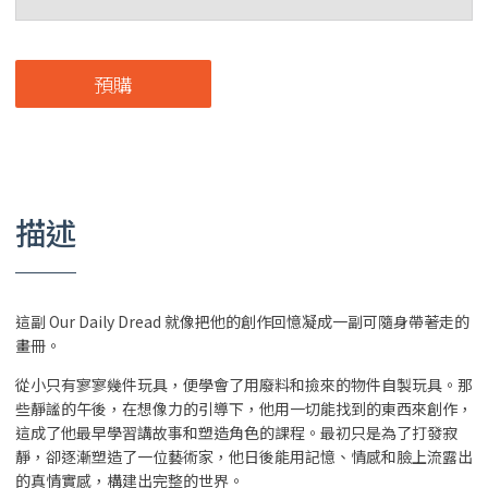
預購
描述
這副 Our Daily Dread 就像把他的創作回憶凝成一副可隨身帶著走的
畫冊。
從小只有寥寥幾件玩具，便學會了用廢料和撿來的物件自製玩具。那
些靜謐的午後，在想像力的引導下，他用一切能找到的東西來創作，
這成了他最早學習講故事和塑造角色的課程。最初只是為了打發寂
靜，卻逐漸塑造了一位藝術家，他日後能用記憶、情感和臉上流露出
的真情實感，構建出完整的世界。