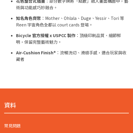
花色整合式插畫
：部分數字牌將「點數」融入畫面構圖中，藝
術與功能感巧妙融合。
知名角色齊聚
：Mother、Ohlala、Duge、Yessir、Tori 等
Reen 宇宙角色全都以 court cards 登場。
Bicycle 官方授權 x USPCC 製作
：頂級印刷品質、細節鮮
明，保留完整藝術魅力。
Air-Cushion Finish®
：流暢洗切、滑順手感，適合玩家與收
藏者
資料
常見問題