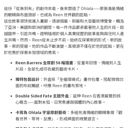
這份「從無到有」的創作本能，後來塑造了 Ohlala——那張滿是情緒
的眼睛與布面頭部，也成為 Reen 世界觀的起點。
這些敘事很快就進入畫廊，透過個展、群展和大型藝術博覽會，觸及
了亞洲、美國和歐洲的觀眾。每一件作品都承載著他人生的片段，超
越國界，引起共鳴，證明植根於個人真實經歷的故事能夠與任何人產
生共鳴。然而，Reen從未止步不前，始終在探索新的形式、新的故
事、新的突破。他的作品不斷演變，其根源不僅在於他的起點，更在
於他勇於探索未知領域的勇氣。
Reen Barrera 全原創 56 幅插畫
：從童年回憶、情緒到人生
片段，全部化成可收藏的藝術卡片。
獨特包裝設計
：外盒採「全幅環繞式」畫作包覆，搭配微微凹
面的布紋觸感，呼應 Reen 的畫布質地。
Double Sided Fate 主題外盒
：延伸 Reen 在香港展覽的核
心概念——面對未知、日常焦慮與個體的內心敘事。
卡背為 Ohlala 宇宙原創藝術
：多組充滿情緒的眼睛象徵「觀
看世界、等待、反應」，形成牌面的視覺語言。