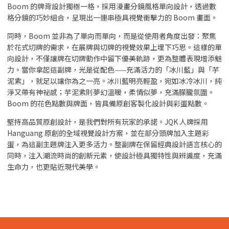
Boom 的牌背設計獨樹一格，採用漫畫分鏡風格單向設計，透過數
格分鏡的巧妙組合，呈現出一連串極具視覺衝擊力的 Boom 畫面。
同時，Boom 並非為了單向而單向，而是從使用者角度出發：聚焦
於花式切牌的需求，在展牌與切牌的視覺效果上埋下巧思。這樣的單
向設計，不僅讓牌在切牌動作中留下優美軌跡，更為整體表現增添魅
力。當你拿起這副牌，光是從配色——充滿活力的「冰川藍」與「芋
泥紫」，就足以讓你為之一亮。冰川藍明亮輕盈，宛如冰冷冰川，純
淨又帶有神祕感；芋泥紫則夢幻溫暖，柔情似夢，充滿朦朧氛圍。
Boom 的花色點數與牌面，皆具備原創客製化設計與彩蛋點數。
堅持高品質原創設計，是我們對所有玩家的承諾。JQK 人牌採用
Hanguang 原創的全域視覺設計方案，並在部分頭牌加入主題彩
蛋，為這副主題牌注入更多活力。整副牌在保留經典設計語言核心的
同時，注入潮流時尚的創新元素，使設計極具獨特性與辨識度，充滿
生命力，也更貼近現代美學。