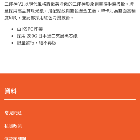
二郎神 V2 以現代風格將俊美冷傲的二郎神形象刻畫得淋漓盡致。牌
盒採用高品質珠光紙，搭配壓紋與雙色燙金工藝。牌卡則為雙面高精
度印刷，並局部採用紅色冷燙技術。
由 KSPC 印製
採用 280G 日本進口夾層黑芯紙
限量發行，絕不再版
資料
常見問題
私隱政策
條款和細則