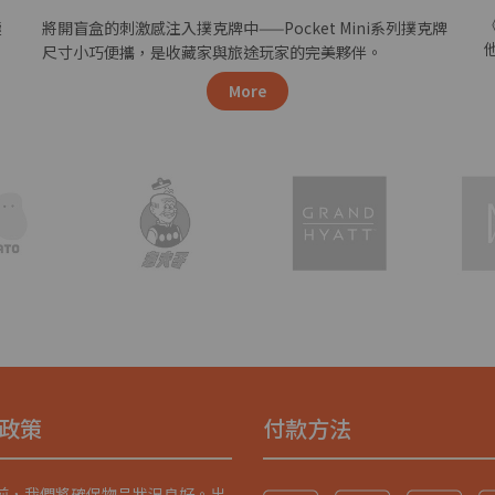
《
極
將開盲盒的刺激感注入撲克牌中——Pocket Mini系列撲克牌
！
尺寸小巧便攜，是收藏家與旅途玩家的完美夥伴。
More
政策
付款方法
前，我們將確保物品狀況良好。出