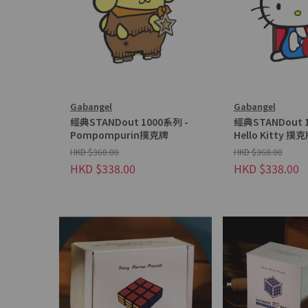
Gabangel
Gabangel
經典STANDout 1000系列 -
經典STANDout 
Pompompurin撲克牌
Hello Kitty 撲
HKD $368.00
HKD $368.00
HKD $338.00
HKD $338.00