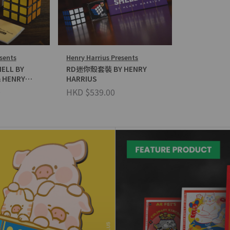
sents
Henry Harrius Presents
HELL BY
RD迷你殼套裝 BY HENRY
& HENRY
HARRIUS
0
HKD $539.00