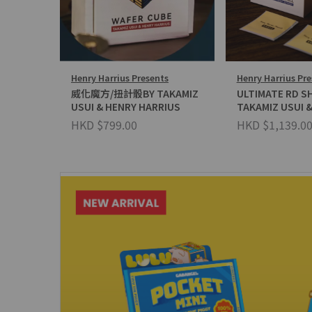
Henry Harrius Presents
Henry Harrius Pre
威化魔方/扭計骰BY TAKAMIZ
ULTIMATE RD S
USUI & HENRY HARRIUS
TAKAMIZ USUI 
HARRIUS
HKD $799.00
HKD $1,139.0