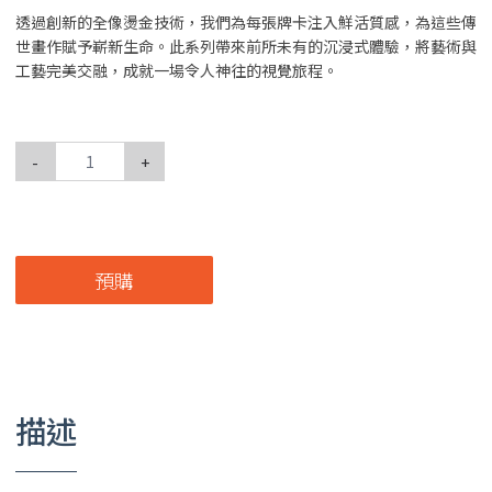
透過創新的全像燙金技術，我們為每張牌卡注入鮮活質感，為這些傳
世畫作賦予嶄新生命。此系列帶來前所未有的沉浸式體驗，將藝術與
工藝完美交融，成就一場令人神往的視覺旅程。
-
+
預購
描述