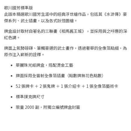
歌川國芳標準版
此版本精選歌川國芳生涯中的經典浮世繪作品，包括其《水滸傳》豪
傑系列、武士插畫，以及各式妖怪圖繪。
牌盒設計取材自著名的三聯畫《相馬舊王城》，並採用與之呼應的深
紅色調。
牌面上氣勢磅礴、筆觸豪邁的武士畫作，透過奢華的全像箔點綴，為
原作注入嶄新的詮釋。
華麗珠光紙牌盒，搭配燙金工藝
牌面採用全雷射全像箔插畫（點數牌無花色點數）
52 張牌卡 ＋ 2 張鬼牌 ＋ 1 張介紹卡 ＋ 1 張全像箔藝術卡
標準撲克牌尺寸
限量 2000 副，附獨立編號牌盒封籤