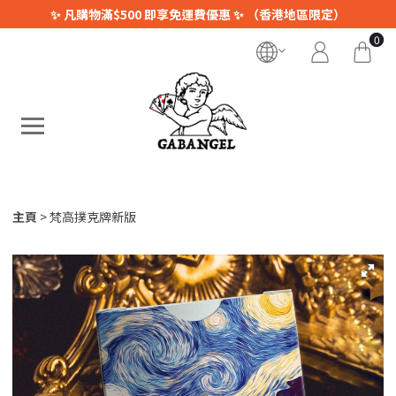
✨ 凡購物滿$500 即享免運費優惠 ✨ （香港地區限定）
0
主頁
梵高撲克牌新版