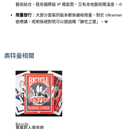
藝術結合，既有國際級 IP 嘅氣勢，又有本地藝術嘅溫度。🎨
限量發行
：大部分套裝同版本都係嚴格限量，對於 Ultraman
迷嚟講，呢啲係絕對唔可以錯過嘅「鎮宅之寶」。💎
奧特曼相關
Bicycle
單車超人撲克牌