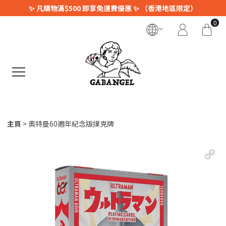
✨ 凡購物滿$500 即享免運費優惠 ✨ （香港地區限定）
0
主頁
奧特曼60週年紀念版撲克牌