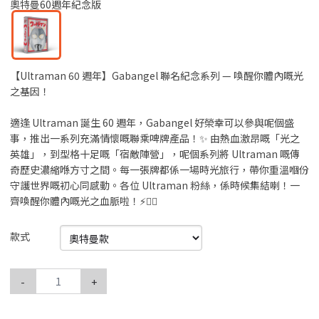
奧特曼60週年紀念版
【Ultraman 60 週年】Gabangel 聯名紀念系列 — 喚醒你體內嘅光
之基因！
適逢 Ultraman 誕生 60 週年，Gabangel 好榮幸可以參與呢個盛
事，推出一系列充滿情懷嘅聯乘啤牌產品！✨ 由熱血激昂嘅「光之
英雄」，到型格十足嘅「宿敵陣營」，呢個系列將 Ultraman 嘅傳
奇歷史濃縮喺方寸之間。每一張牌都係一場時光旅行，帶你重溫嗰份
守護世界嘅初心同感動。各位 Ultraman 粉絲，係時候集結喇！一
齊喚醒你體內嘅光之血脈啦！⚡️🦸‍♂️
款式
-
+