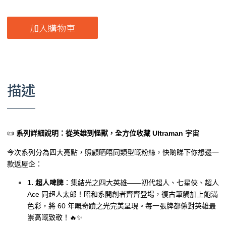
加入購物車
描述
📜
系列詳細說明：從英雄到怪獸，全方位收藏 Ultraman 宇宙
今次系列分為四大亮點，照顧晒唔同類型嘅粉絲，快啲睇下你想邊一
款返屋企：
1. 超人啤牌
：集結光之四大英雄——初代超人、七星俠、超人
Ace 同超人太郎！昭和系開創者齊齊登場，復古筆觸加上飽滿
色彩，將 60 年嘅奇蹟之光完美呈現。每一張牌都係對英雄最
崇高嘅致敬！🔥✨