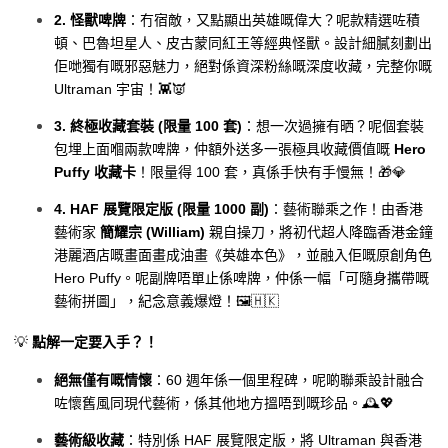
2. 怪獸啤牌
：冇宿敵，又點顯出英雄嘅偉大？呢款精選咗積
頓、巴魯坦星人、皮古蒙同紅王等經典怪獸。設計細膩刻劃出
佢哋獨有嘅邪惡魅力，絕對係資深粉絲嘅深度收藏，完整你嘅
Ultraman 宇宙！👾👿
3. 終極收藏套裝 (限量 100 套)
：想一次過擁有晒？呢個套裝
包埋上面嗰兩款啤牌，仲額外送多一張極具收藏價值嘅
Hero
Puffy 收藏卡
！限量得 100 套，真係手快有手慢無！🎁💎
4. HAF 展覽限定版 (限量 1000 副)
：藝術聯乘之作！由香港
藝術家
簡耀宗 (William)
親自操刀，將初代超人降臨香港金鐘
港麗酒店嘅畫面畫成油畫《英雄本色》，並融入佢嘅原創角色
Hero Puffy。呢副牌唔單止係啤牌，仲係一幅「可隨身攜帶嘅
藝術拼圖」，紀念意義爆燈！🖼️🇭🇰
💡
點解一定要入手？！
絕無僅有嘅情懷
：60 週年係一個里程碑，呢啲聯乘設計融合
咗懷舊風同現代藝術，係其他地方搵唔到嘅珍品。🕰️💖
藝術級收藏
：特別係 HAF 展覽限定版，將 Ultraman 與香港