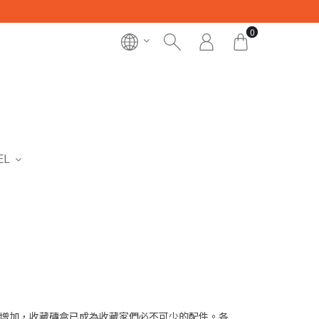
0
EL
增加，收藏磚盒已成為收藏家們必不可少的配件。各