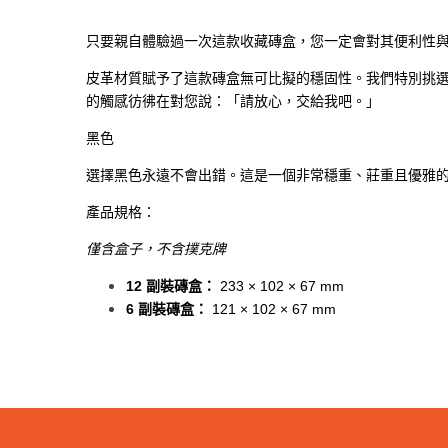
只要親自體驗過一次這款收藏磚盒，您一定會對其便利性
皮革材質賦予了這款磚盒無可比擬的穩固性。我們特別挑
的觸感彷彿在對您說：「請放心，交給我吧。」
黑色
選擇黑色永遠不會出錯。這是一個非常穩重、莊重且優雅
產品規格：
僅含盒子，不含撲克牌
12 副裝磚盒：
233 × 102 × 67 mm
6 副裝磚盒：
121 × 102 × 67 mm