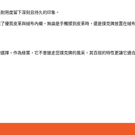
與耐用度留下深刻且持久的印象。
選了優質皮革與絨布內襯，無論是手觸摸到皮革時，還是撲克牌放置在絨
的選擇。作為綠葉，它不會搶走您撲克牌的風采，其百搭的特性更讓它適