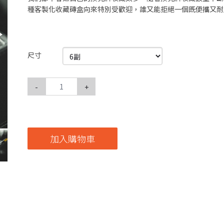
種客製化收藏磚盒向來特別受歡迎，誰又能拒絕一個既便攜又耐
尺寸
-
+
加入購物車