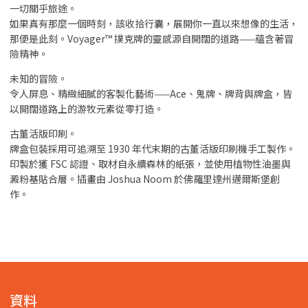
一切關乎旅途。
如果真有那麼一個時刻，該收拾行囊，展開你一直以來想像的生活，
那便是此刻。Voyager™ 撲克牌的靈感源自開闊的道路——蘊含著冒
險精神。
未知的冒險。
令人屏息、精緻細膩的客製化藝術——Ace、鬼牌、牌背與牌盒，皆
以開闊道路上的游牧元素從零打造。
古董活版印刷。
牌盒包裝採用可追溯至 1930 年代末期的古董活版印刷機手工製作。
印製於獲 FSC 認證、取材自永續森林的紙張，並使用植物性油墨與
澱粉基貼合層。插畫由 Joshua Noom 於佛羅里達州邁爾斯堡創
作。
資料