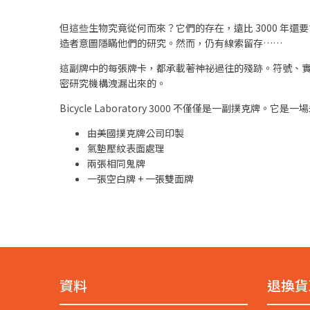
但這些生物究竟從何而來？它們的存在，遠比 3000 
造者意圖隱瞞他們的研究。然而，仍有線索留存……
這副牌中的每張牌卡，都承載著神祕過往的殘跡。符號、
密研究機構洩漏出來的。
Bicycle Laboratory 3000 不僅僅是一副撲
由美國撲克牌公司印製
氣墊壓紋表面處理
兩張相同鬼牌
一張空白牌 + 一張雙面牌
資料
退換貨