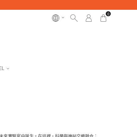
0
EL
牌彷彿直接從未來實驗室中誕生。在這裡，科學與神祕交織融合：