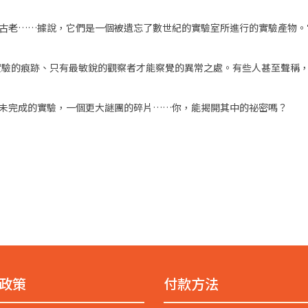
年還要古老……據說，它們是一個被遺忘了數世紀的實驗室所進行的實驗產物
實驗的痕跡、只有最敏銳的觀察者才能察覺的異常之處。有些人甚至聲稱
克牌。它是一場未完成的實驗，一個更大謎團的碎片……你，能揭開其中的祕密嗎？
政策
付款方法