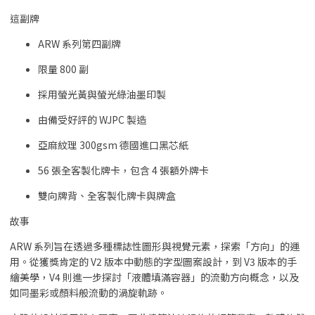
這副牌
ARW 系列第四副牌
限量 800 副
採用螢光黃與螢光綠油墨印製
由備受好評的 WJPC 製造
亞麻紋理 300gsm 德國進口黑芯紙
56 張全客製化牌卡，包含 4 張額外牌卡
雙向牌背、全客製化牌卡與牌盒
故事
ARW 系列旨在透過多種標誌性圖形與視覺元素，探索「方向」的運
用。從獲獎肯定的 V2 版本中動態的字型圖案設計，到 V3 版本的手
繪美學，V4 則進一步探討「液體填滿容器」的流動方向概念，以及
如同墨彩或顏料般流動的渦旋軌跡。