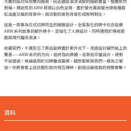
大膽的設計採用雙向圖案，因此儘管油漆渦旋的細節豐富，整體依然
對稱。標誌性的 ARW 箭頭以白色呈現，置於螢光黃與螢光綠兩種霓
虹油墨交織的背景中，與流動的黑色背景形成鮮明對比。
這是一款專為花式切牌而生的搶眼設計，全客製化的牌卡包含延續
ARW 系列故事的額外牌卡，並強化了人牌設計，同時適用於傳統遊
戲與現代魔術表演。
收藏家們，千萬別忘了將這副牌置於紫外光下，見證設計躍然紙上的
驚喜——ARW 系列的方向，始終指向樂趣。這款低印量設計，絕對
不容錯過！無論是用於切牌疊或展牌，觀眾都將與我們一樣為之著
迷。你將會愛上這些圖形如何相互輝映，創造出最極致的視覺衝擊。
資料