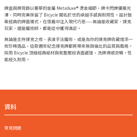
牌盒與牌背飾以奢華的金屬 Metalluxe® 燙金細節，牌卡閃爍優雅光
澤，同時完美保留了 Bicycle 聞名於世的卓越手感與耐用性。設計致
敬經典的牌面樣式，在懷舊中注入現代巧思——無論是收藏家、撲克
玩家，還是魔術師，都能從中獲得滿足。
無論是主持撲克之夜、表演手法魔術，或是為你的撲克牌收藏增添一
枚珍稀逸品，這款週年紀念撲克牌都將帶來無與倫比的品質與風格。
採用 Bicycle 頂級經典紙材與氣墊壓紋表面處理，洗牌滑順流暢，性
能經久耐用。
資料
常見問題