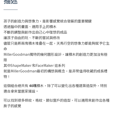
描述
孩子的創造力與想像力，是影響感覺統合發展的重要關鍵
透過腦中的畫面、運用手上的積木
不斷的調整與創作出自己心中理想的成品
讓孩子自由的玩、不斷的嘗試與修改
儘管只是將兩塊積木堆叠在一起，天馬行空的想像力都能夠賦予它生
命
MillerGoodman獨特的幾何圖形設計，讓積木的創造力更加沒有極
限
其中ShapeMaker 和FaceMaker 這系列
就是MillerGoodman最初的構想與概念，是非常值得收藏的成長禮
物！
這個組合總共有
40塊
積木，除了可以變化出各種建築造型外，特別
適合拿來當居家擺設。
可以找到很多條紋，格紋、類似窗戶的造型，可以運用來創作出各種
房子的感覺