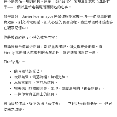
這不是曇花一現的道具。這是 Titanas 多年來傾注創意與心血的作
品——一個以重新定義魔術而聞名的名字。
教學部分，Javier Fuenmayor 將帶你逐步掌握一切——從簡單的視
覺效果，到充滿電影感、扣人心弦的表演流程，這些瞬間將永遠留存
在觀眾記憶中。
你將獲得超過 2 小時的教學內容：
無論是舞台還是近距離，都能呈現出現、消失與視覺衝擊。將
Firefly 無縫融入你現有的表演流程，讓經典戲法煥然一新。
Firefly 是……
隨時隨地的光芒。
寂靜無聲。俐落流暢。無懼光線。
為敘事而生，不只為炫技。
完美適用於物體消失、出現，或魔法般的「視覺錯位」。
一件你會真正用上的道具。
最頂級的道具，從不張揚「看這裡」——它們只是靜靜低語……世界
便隨之改變。