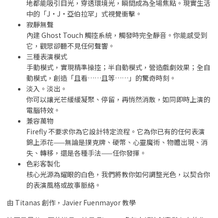
地都能吸引目光，穿透環境光，瞬間成為全場焦點。現實生活
中的「J·J·亞伯拉罕」式視覺衝擊。
寂靜無聲
內建 Ghost Touch 觸控系統，觸發時完全靜音。你能感受到
它，觀眾卻聽不見任何聲響。
三種表演模式
手動模式，實現精準操控；半自動模式，營造戲劇效果；全自
動模式，創造「且看……且等……」的驚奇時刻。
淡入。淡出。
你可以讓光芒緩緩凝聚、停留，再悄然消散，如同即時上演的
電腦特效。
兼容萬物
Firefly 不要求你為它設計特定流程。它為你已有的任何表演
錦上添花——無論是撲克牌、硬幣、心靈魔術、物體出現、消
失、轉移，還是各種手法——任你發揮。
色彩客製化
核心光源為耀眼的白色，我們將教你如何調整光色，以契合你
的表演風格或故事脈絡。
由 Titanas 創作，Javier Fuenmayor 教學