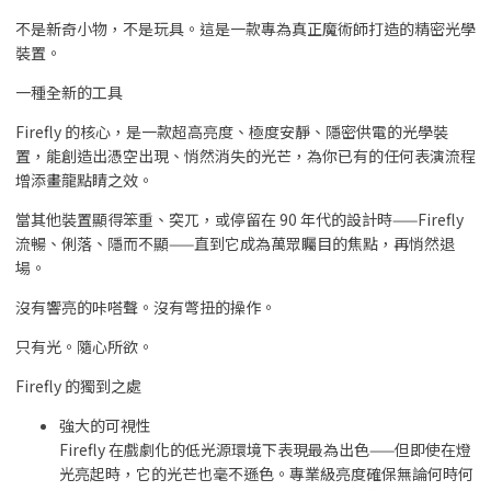
不是新奇小物，不是玩具。這是一款專為真正魔術師打造的精密光學
裝置。
一種全新的工具
Firefly 的核心，是一款超高亮度、極度安靜、隱密供電的光學裝
置，能創造出憑空出現、悄然消失的光芒，為你已有的任何表演流程
增添畫龍點睛之效。
當其他裝置顯得笨重、突兀，或停留在 90 年代的設計時——Firefly
流暢、俐落、隱而不顯——直到它成為萬眾矚目的焦點，再悄然退
場。
沒有響亮的咔嗒聲。沒有彆扭的操作。
只有光。隨心所欲。
Firefly 的獨到之處
強大的可視性
Firefly 在戲劇化的低光源環境下表現最為出色——但即使在燈
光亮起時，它的光芒也毫不遜色。專業級亮度確保無論何時何