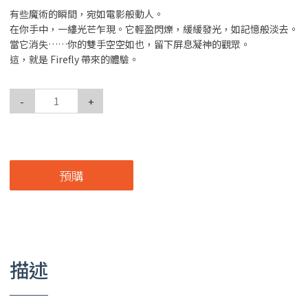
有些魔術的瞬間，宛如電影般動人。
在你手中，一縷光芒乍現。它輕盈閃爍，緩緩發光，如記憶般淡去。
當它消失……你的雙手空空如也，留下屏息凝神的觀眾。
這，就是 Firefly 帶來的體驗。
-
+
預購
描述