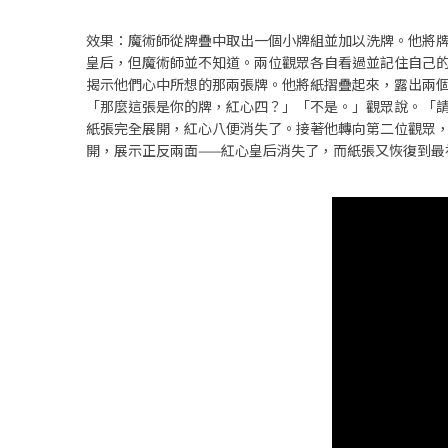
效果：魔術師從牌疊中取出一個小牌組並加以洗牌。他將
皇后，但魔術師並不知道。兩位觀眾各自看過並記住自己
揭示他們心中所想的那兩張牌。他將紙摺疊起來，露出兩
「那麼這張是你的牌，紅心四？」「不是。」觀眾說。「
紙張完全展開，紅心八便消失了。接著他轉向第二位觀眾
開，展示正反兩面——紅心皇后消失了，而紙張又恢復到最