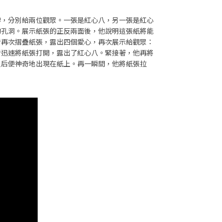
牌，分別給兩位觀眾。一張是紅心八，另一張是紅心
的孔洞。展示紙張的正反兩面後，他說明這張紙將能
者再次摺疊紙張，露出四個愛心，再次展示給觀眾：
者迅速將紙張打開，露出了紅心八。緊接著，他再將
皇后便神奇地出現在紙上。再一瞬間，他將紙張拉