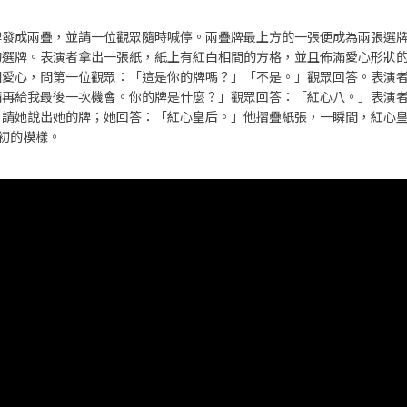
牌發成兩疊，並請一位觀眾隨時喊停。兩疊牌最上方的一張便成為兩張選
的選牌。表演者拿出一張紙，紙上有紅白相間的方格，並且佈滿愛心形狀
個愛心，問第一位觀眾：「這是你的牌嗎？」「不是。」觀眾回答。表演
請再給我最後一次機會。你的牌是什麼？」觀眾回答：「紅心八。」表演
，請她說出她的牌；她回答：「紅心皇后。」他摺疊紙張，一瞬間，紅心
初的模樣。