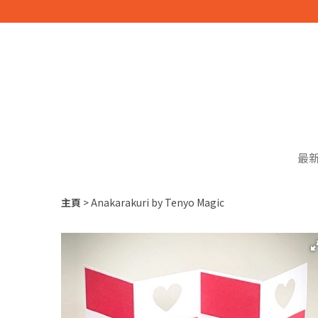
最
主頁
Anakarakuri by Tenyo Magic