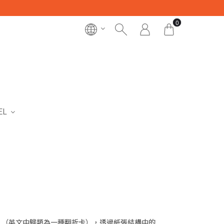
0
EL
akuri」（英文中歸類為一種翻折卡），透過紙張結構中的