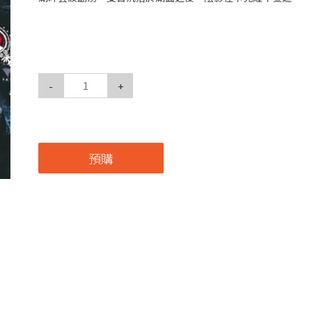
-
+
預購