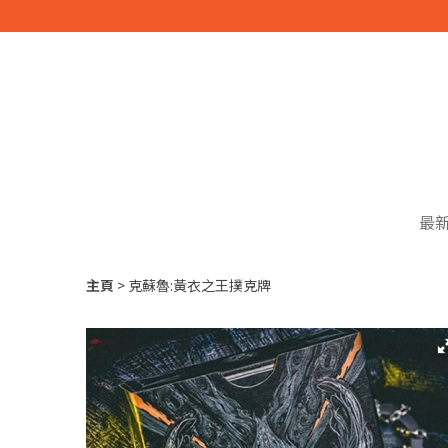
最
主頁
克蘇魯:黃衣之王撲克牌