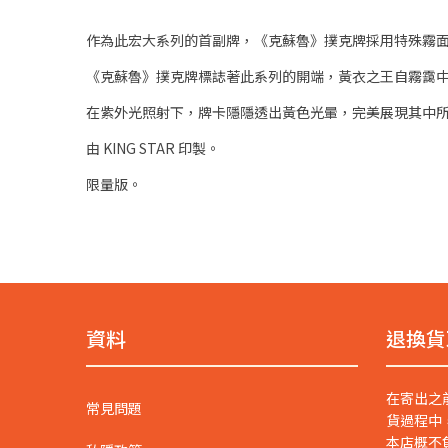
作為此宏大系列的首副牌，《克蘇魯》撲克牌採用特殊霧
《克蘇魯》撲克牌標誌著此系列的開端，黃衣之王自霧靄
在紫外光照射下，牌卡隱隱透出黃色光暈，完美展現其中
由 KING STAR 印製。
限量版。
資料
退換貨
在寄出之
常見問題
貨過程中
本店概不