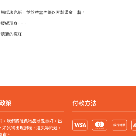
面觸感珠光紙，並於牌盒內綴以客製燙金工藝。
中緩緩現身……
所蘊藏的瘋狂……
政策
付款方法
前，我們將確保物品狀況良好。出
，如貨物出現損壞、遺失等問題，
負責。