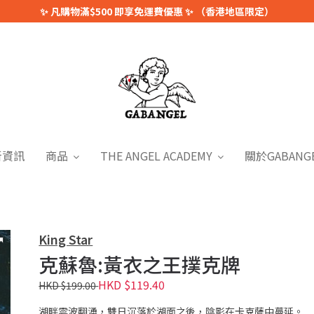
✨ 凡購物滿$500 即享免運費優惠 ✨ （香港地區限定）
新資訊
商品
THE ANGEL ACADEMY
關於GABANG
King Star
克蘇魯:黃衣之王撲克牌
HKD $119.40
HKD $199.00
湖畔雲波翻湧，雙日沉落於湖面之後，陰影在卡克薩中蔓延。