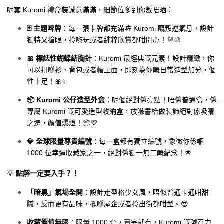
呢套 Kuromi 禮盒裝誠意滿滿，細節位多到你數唔晒：
🃏 主題啤牌
：每一張卡牌都充滿咗 Kuromi 嘅叛逆氣息，設計
獨特又搶眼，拎嚟玩或者純粹欣賞都咁開心！💜🎨
🎀 標誌性蝴蝶結胸針
：Kuromi 最經典嘅元素！設計精緻，你
可以扣喺衫、背包或者帽上面，即刻為你嘅日常造型加分，個
性十足！🎀✨
📦 Kuromi 公仔造型外盒
：呢個絕對係亮點！唔係普通盒，係
專屬 Kuromi 嘅可愛造型收納盒，放喺書枱做裝飾絕對係吸睛
之選，顏值爆燈！📦💜
💎 全球限量尊貴編號
：每一盒都有獨立編號，象徵你係嗰
1000 位幸運收藏家之一，絕對係獨一無二嘅紀念！🌟
💡
點解一定要入手？！
「暗黑」氣場全開
：設計走型格少女風，唔似普通卡通咁甜
膩，反而更有品味，擺喺屋企或者拎出街都咁型。😎
收藏價值無限
：限量 1000 套，賣完就冇，Kuromi 嘅號召力