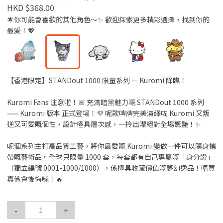
HKD $368.00
🌟你可能會喜歡的其他角色～✨ 歡迎探索更多精彩選擇，找到你的
最愛！💖
【香港限定】STANDout 1000 限量系列 — Kuromi 降臨！
Kuromi Fans 注意啦！🚨 充滿暗黑魅力嘅 STANDout 1000 系列
—— Kuromi 版本 正式登場！💜 呢款啤牌完美演繹咗 Kuromi 又叛
逆又可愛嘅個性，設計極具層次感，一拎出嚟絕對全場驚艷！✨
呢個系列主打高品質工藝，將你最愛嘅 Kuromi 變做一件可以隨身攜
帶嘅藝術品。全球只限量 1000 套，每套都有自己專屬嘅「身分證」
（獨立編號 0001-1000/1000），係極具收藏價值嘅夢幻逸品！唔買
真係會後悔㗎！🔥
-
+