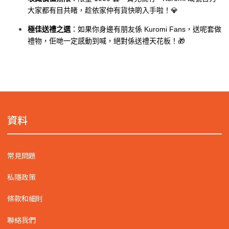
大家都有目共睹，趁依家仲有貨快啲入手啦！💎
極佳送禮之選
：如果你身邊有朋友係 Kuromi Fans，送呢套做
禮物，佢哋一定感動到喊，絕對係送禮天花板！🎁
資料
常見問題
私隱政策
條款和細則
聯絡我們