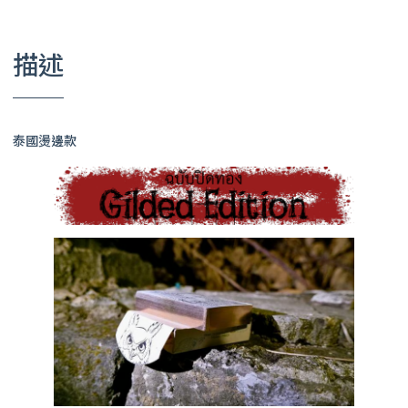
描述
泰國燙邊款