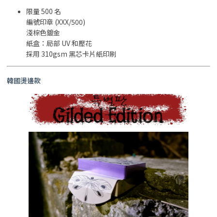
限量 500 名
編號印章 (XXX/500)
淺棕色鍍金
紙盒：局部 UV 和壓花
採用 310gsm 黑芯卡片紙印刷
韓國燙邊款