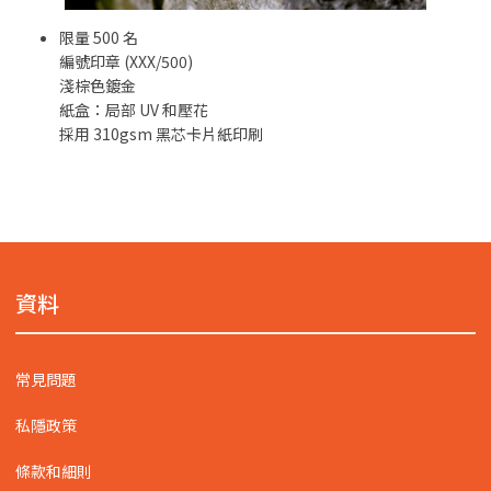
限量 500 名
編號印章 (XXX/500)
淺棕色鍍金
紙盒：局部 UV 和壓花
採用 310gsm 黑芯卡片紙印刷
資料
常見問題
私隱政策
條款和細則