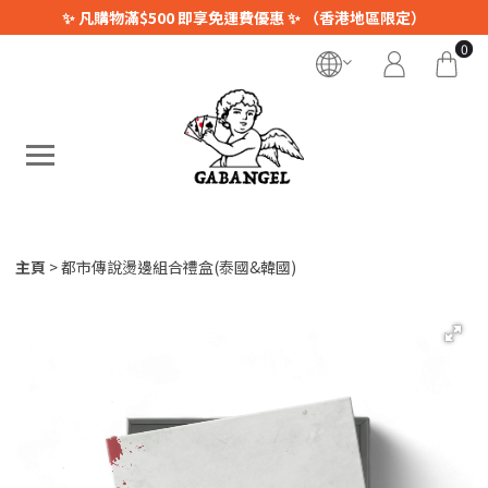
✨ 凡購物滿$500 即享免運費優惠 ✨ （香港地區限定）
0
主頁
都市傳說燙邊組合禮盒(泰國&韓國)