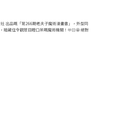
社 出品嘅「第266期老夫子魔術漫畫書」，外型同
藏住令觀眾目瞪口呆嘅魔術機關！🫶🏻🤩 絕對