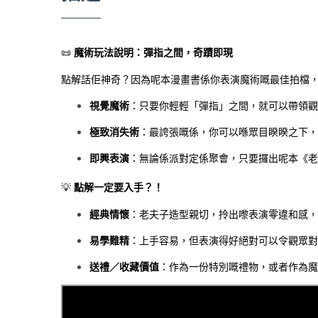
📜
魔術玩法說明：彈指之間，奇蹟即現
點解話佢神奇？因為呢本漫畫書係你表演魔術嘅最佳拍檔
視覺魔術
：只要你輕輕「彈指」之間，就可以帶領觀
極致消失術
：最誇張嘅係，你可以喺眾目睽睽之下，
即興表演
：無論係派對定係聚會，只要攞出呢本《老
💡
點解一定要入手？！
經典情懷
：老夫子造型親切，拎出嚟表演零違和感，
易學難精
：上手容易，但表演得好絕對可以令觀眾對
送禮／收藏價值
：作為一份特別嘅禮物，或者作為魔