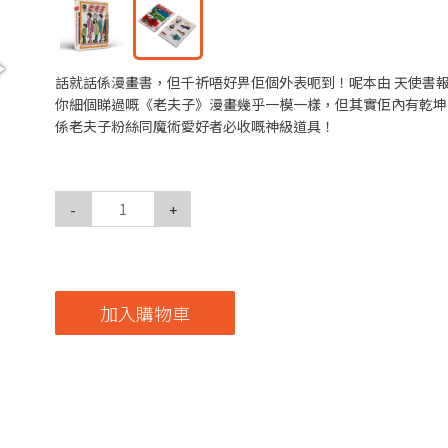
話就話係漫畫書，但千祈唔好畀佢個外表呃到！呢本由 天使書報
你細個睇過嘅《老夫子》漫畫幾乎一模一樣，但其實佢內有乾坤，暗
係老夫子粉絲同魔術愛好者必收嘅神級道具！
-
+
加入購物車