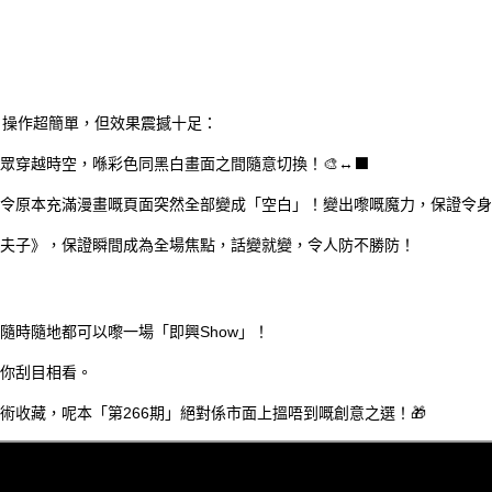
，操作超簡單，但效果震撼十足：
眾穿越時空，喺彩色同黑白畫面之間隨意切換！🎨↔️⬛
令原本充滿漫畫嘅頁面突然全部變成「空白」！變出嚟嘅魔力，保證令身邊
夫子》，保證瞬間成為全場焦點，話變就變，令人防不勝防！
隨時隨地都可以嚟一場「即興Show」！
你刮目相看。
術收藏，呢本「第266期」絕對係市面上搵唔到嘅創意之選！🎁