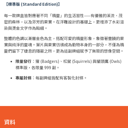
【標準版 (Standard Edition)】
每一款牌盒皆對應著不同「精靈」的生活習性——有優雅的溪流、茂
密的森林，以及芬芳的果實。在浮雕設計的基礎上，更增添了水彩渲
染與燙金文字作為點綴。
整體的色調以漸層金色為主，搭配可愛的精靈形象，象徵著豐饒的果
實與純淨的靈魂。葉片與果實彷彿成為動物本身的一部分，不僅為精
靈們留下了棲息的隱蔽之所，更為這副牌組賦予了無限的想像空間。
限量發行
：獾 (Badgers)、松鼠 (Squirrels) 與貓頭鷹 (Owls)
標準版，各限量 999 副。
專屬封條
：每副牌組皆配有客製化封條。
資料