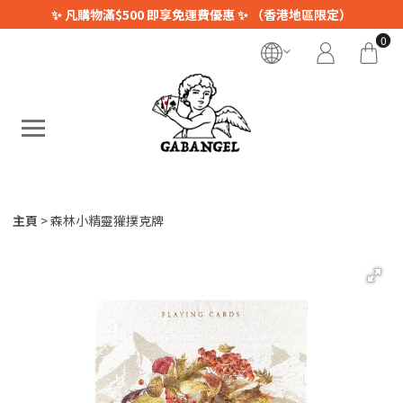
✨ 凡購物滿$500 即享免運費優惠 ✨ （香港地區限定）
0
主頁
森林小精靈獾撲克牌