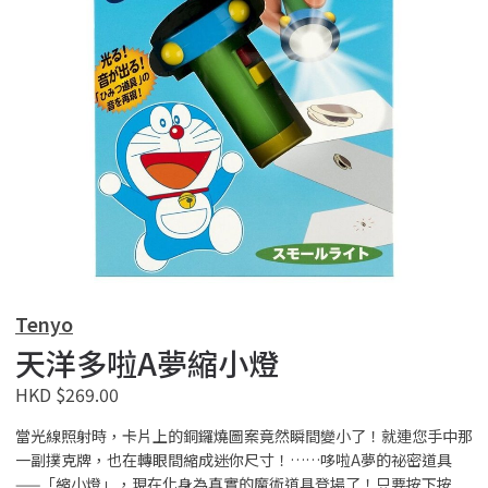
Tenyo
天洋多啦A夢縮小燈
HKD $269.00
當光線照射時，卡片上的銅鑼燒圖案竟然瞬間變小了！就連您手中那
一副撲克牌，也在轉眼間縮成迷你尺寸！……哆啦A夢的祕密道具
——「縮小燈」，現在化身為真實的魔術道具登場了！只要按下按