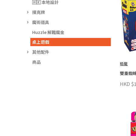
🇭🇰 本地設計
撲克牌
魔術道具
Huzzle 解難魔金
桌上遊戲
其他配件
商品
栢龍
雙重蜘蛛
HKD $1