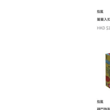
栢龍
籤籤入
HKD $2
栢龍
雞鬥熱