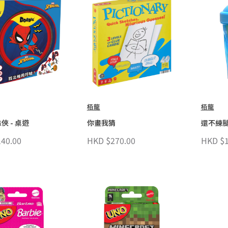
栢龍
栢龍
俠 - 桌遊
你畫我猜
還不練腿
40.00
HKD $270.00
HKD $1