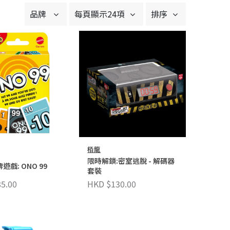
品牌
每頁顯示24項
排序
栢龍
限時解鎖:密室逃脫 - 解碼器
遊戲: ONO 99
套裝
5.00
HKD $130.00