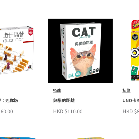
栢龍
栢龍
營：迷你版
與貓的距離
UNO卡牌
60.00
HKD $110.00
HKD $8