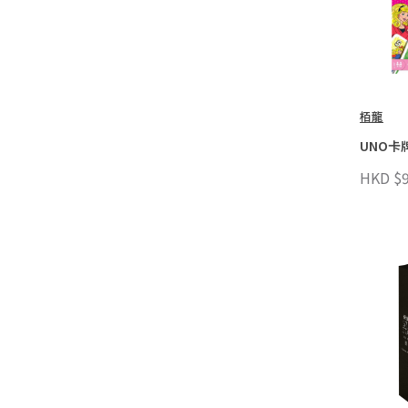
栢龍
UNO卡
HKD $9