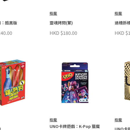
栢龍
栢龍
扣：酷黑版
靈魂拷問(繁)
過橋拆橋
40.00
HKD $180.00
HKD $1
栢龍
栢龍
UNO卡牌遊戲：K-Pop 獵魔
狗
UNO卡