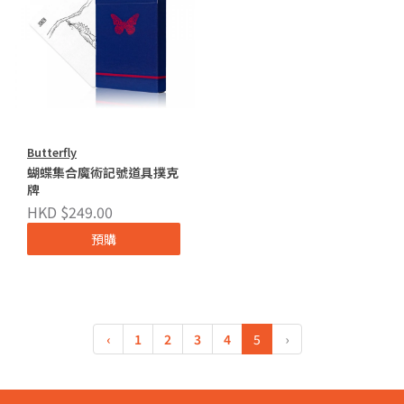
Butterfly
蝴蝶集合魔術記號道具撲克
牌
HKD $249.00
預購
‹
1
2
3
4
5
›