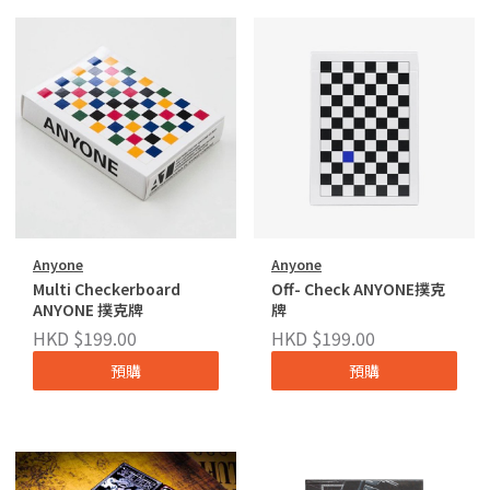
Anyone
Anyone
Multi Checkerboard
Off- Check ANYONE撲克
ANYONE 撲克牌
牌
HKD $199.00
HKD $199.00
預購
預購