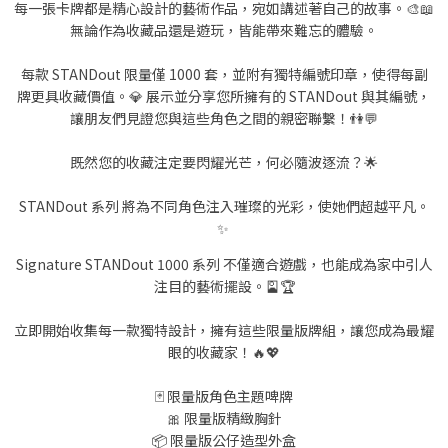
每一張卡牌都是精心設計的藝術作品，宛如講述著自己的故事。🎨📖
無論作為收藏品還是遊玩，皆能帶來難忘的體驗。
每款 STANDout 限量僅 1000 套，並附有獨特編號印章，使得每副
牌更具收藏價值。💎 展示並分享您所擁有的 STANDout 與其編號，
讓朋友們見證您與這些角色之間的親密聯繫！👫💬
既然您的收藏注定要閃耀光芒，何必隨波逐流？🌟
STANDout 系列 將為不同角色注入璀璨的光彩，使她們超越平凡。
✨
Signature STANDout 1000 系列 不僅適合遊戲，也能成為家中引人
注目的藝術擺設。🎴🏆
立即開始收集每一款獨特設計，擁有這些限量版牌組，讓您成為最耀
眼的收藏家！🔥💖
🃏 限量版角色主題啤牌
🎀 限量版精緻胸針
📦 限量版公仔造型外盒