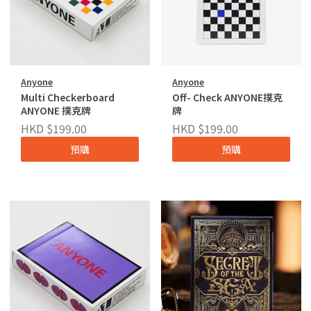
Anyone
Anyone
Multi Checkerboard
Off- Check ANYONE撲克
ANYONE 撲克牌
牌
HKD $199.00
HKD $199.00
預購
預購