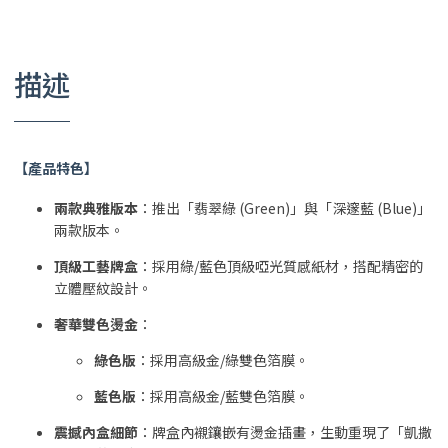
描述
【產品特色】
兩款典雅版本
：推出「翡翠綠 (Green)」與「深邃藍 (Blue)」
兩款版本。
頂級工藝牌盒
：採用綠/藍色頂級啞光質感紙材，搭配精密的
立體壓紋設計。
奢華雙色燙金
：
綠色版
：採用高級金/綠雙色箔膜。
藍色版
：採用高級金/藍雙色箔膜。
震撼內盒細節
：牌盒內襯鑲嵌有燙金插畫，生動重現了「凱撒