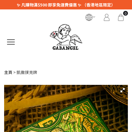
✨ 凡購物滿$500 即享免運費優惠 ✨ （香港地區限定）
0
主頁
凱撒撲克牌