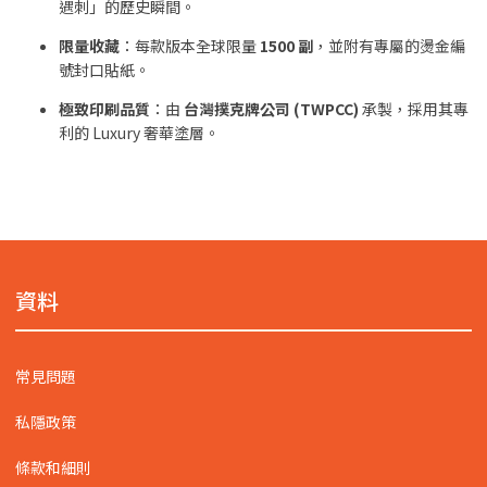
遇刺」的歷史瞬間。
限量收藏
：每款版本全球限量
1500 副
，並附有專屬的燙金編
號封口貼紙。
極致印刷品質
：由
台灣撲克牌公司 (TWPCC)
承製，採用其專
利的 Luxury 奢華塗層。
資料
常見問題
私隱政策
條款和細則