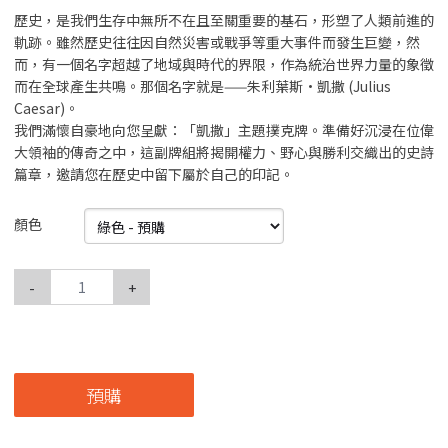
歷史，是我們生存中無所不在且至關重要的基石，形塑了人類前進的
軌跡。雖然歷史往往因自然災害或戰爭等重大事件而發生巨變，然
而，有一個名字超越了地域與時代的界限，作為統治世界力量的象徵
而在全球產生共鳴。那個名字就是——朱利葉斯·凱撒 (Julius
Caesar)。
我們滿懷自豪地向您呈獻：「凱撒」主題撲克牌。準備好沉浸在位偉
大領袖的傳奇之中，這副牌組將揭開權力、野心與勝利交織出的史詩
篇章，邀請您在歷史中留下屬於自己的印記。
顏色
-
+
預購