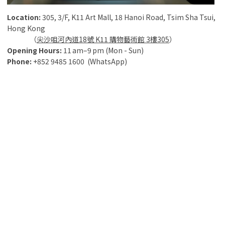
Location:
305, 3/F, K11 Art Mall, 18 Hanoi Road, Tsim Sha Tsui,
Hong Kong
（
尖沙咀河內道18號 K11 購物藝術館 3樓305
）
Opening
Hours
:
11 am–9 pm (Mon - Sun)
Phone
:
+852 9485 1600 (WhatsApp)