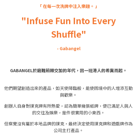
「
在每一次洗牌中注入樂趣。 」
"Infuse Fun Into Every
Shuffle"
- Gabangel
GABANGEL於磨難荊棘交加的年代，因一班港人的希冀而起。
他們期望創造出來的產品，如天使降臨般，能使困境中的人增添互動
與歡樂。
創辦人自身對撲克牌有所熱愛，認為簡單幾張紙牌，便已滿足人與人
的交往及娛樂，是件很實用的小東西。
但察覺沒有屬於本地品牌的撲克，最終決定使用撲克牌和遊戲牌作為
公司主打產品。