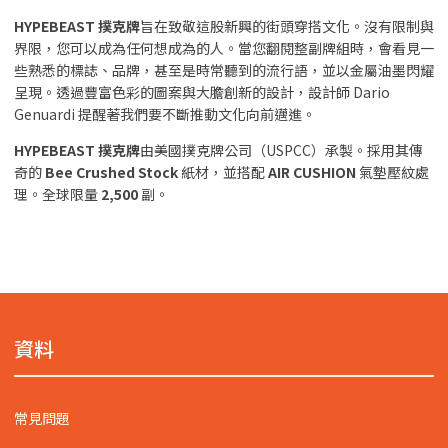
HYPEBEAST 撲克牌
旨在致敬這股新興的街頭穿搭文化。沒有限制與
界限，您可以成為任何想成為的人。當您翻閱整副牌組時，會看見一
些熟悉的標誌、品牌，甚至是時常聽到的流行語，並以金屬油墨閃耀
呈現。透過豐富色彩的圖案與大膽創新的設計，設計師 Dario
Genuardi 提醒著我們要不斷推動文化向前邁進。
HYPEBEAST 撲克牌
由美國撲克牌公司（USPCC）承製。採用其傳
奇的
Bee Crushed Stock
紙材，並搭配
AIR CUSHION
氣墊壓紋處
理。全球限量
2,500
副。
資料
常見問題