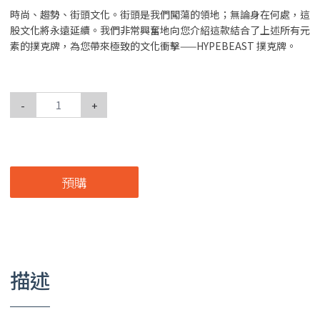
時尚、趨勢、街頭文化。街頭是我們闖蕩的領地；無論身在何處，這
股文化將永遠延續。我們非常興奮地向您介紹這款結合了上述所有元
素的撲克牌，為您帶來極致的文化衝擊——HYPEBEAST 撲克牌。
-
+
預購
描述