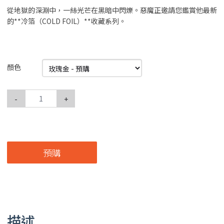
從地獄的深淵中，一絲光芒在黑暗中閃爍。惡魔正邀請您鑑賞他最新
的**冷箔（COLD FOIL）**收藏系列。
顏色
-
+
預購
描述