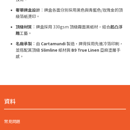
奢華牌盒設計
：牌盒各面分別採用黑色與青藍色/玫瑰金的頂
級箔紙燙印。
頂級材質
：牌盒採用 330gsm 頂級霧面黑紙材，結合
起凸浮
雕
工藝。
名廠承製
：由
Cartamundi
製造，牌背採用先進冷箔印刷，
並搭配其頂級
Slimline
紙材與
B9 True Linen
亞麻塗層手
感。
資料
常見問題