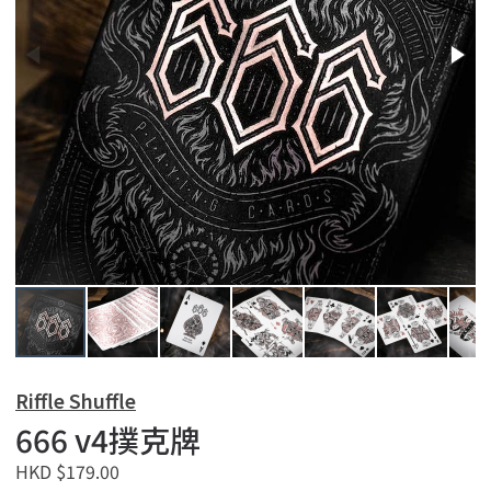
Riffle Shuffle
666 v4撲克牌
HKD $179.00