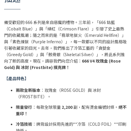
備受歡迎的 666 系列是來自惡魔的禮物。三年前，「666 鈷藍
（Cobalt Blue）」與「緋紅（Crimson Flare）」引發了史上最熱
門的收藏風潮；隨之而來的是「翡翠地獄火（Emerald Hellfire）」
與「紫色煉獄（Purple Inferno）」，每一款都以不同的設計風格吸
引著收藏家的目光。去年，我們推出了冷箔工藝的「貪婪金
（Greedy Gold）」與「骸骨銀（Skeletal Silver）」，將此系列推
向了新的高度。現在，請容我們向您介紹：
666 V4 玫瑰金 (Rose
Gold) 與 冰封 (Frostbite) 撲克牌！
【產品特色】
兩款全新版本
：玫瑰金（ROSE GOLD）與 冰封
（FROSTBITE）。
限量發行
：每款全球限量
2,200
副，配有燙金編號封條。
絕不
重印！
冷箔技術
：牌背設計採用先進的**冷箔（COLD FOIL）**印刷
技術。