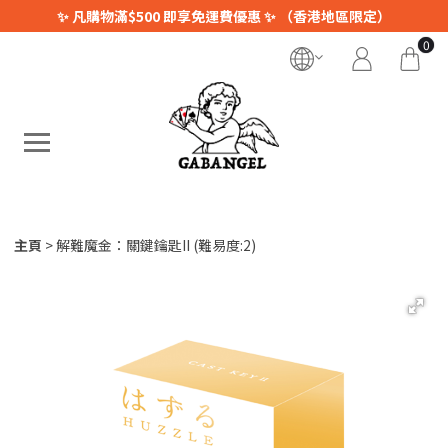
✨ 凡購物滿$500 即享免運費優惠 ✨ （香港地區限定）
0
主頁
解難魔金：關鍵鑰匙II (難易度:2)